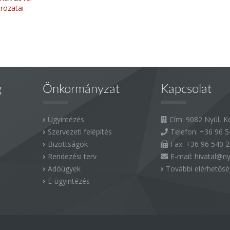
rozatai
g
Önkormányzat
Kapcsolat
Ügyintézés
Cím: 9082 Nyúl, Ko
Szervezeti felépítés
Telefon:
+36 96 5
Bizottságok
Fax:
+36 96 540 
Rendezési terv
E-mail:
hivatal@ny
Adóügyek
További elérhetős
E-ügyintézés