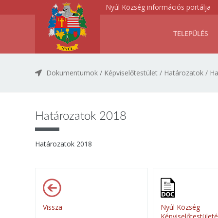
Nyúl Község információs portálja
TELEPÜLÉS
Dokumentumok
/
Képviselőtestület
/
Határozatok
/
Ha
Határozatok 2018
Határozatok 2018
Vissza
Nyúl Község
Képviselőtestület