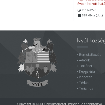
évben hozott hatá
2018-12-31
339 KByte (doc)
Nyúl közsé
Bemutatkozás
Adatok
Történet
Képgaléria
Videótár
Térkép
Turizmus
Copyright © Nyúl Önkormányzat, minden jog fenntartva.