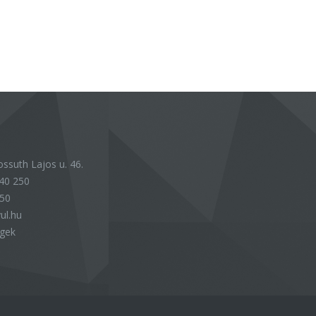
ssuth Lajos u. 46.
40 250
250
ul.hu
égek