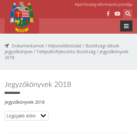
Nyúl Község információs portálja
Dokumentumok
/
Képviselőtestület
/
Bizottsági ülések
jegyzőkönyvei
/
Településfejlesztési Bizottság
/
Jegyzőkönyvek
2018
Jegyzőkönyvek 2018
Jegyzőkönyvek 2018