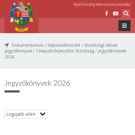
Nyúl Község információs portálja
Dokumentumok
/
Képviselőtestület
/
Bizottsági ülések
jegyzőkönyvei
/
Településfejlesztési Bizottság
/
Jegyzőkönyvek
2026
Jegyzőkönyvek 2026
.