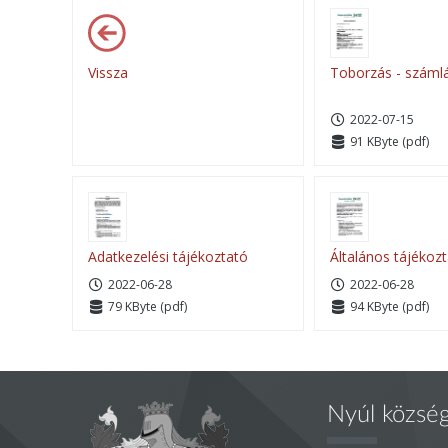
Vissza
Toborzás - száml
2022-07-15
91 KByte (pdf)
Adatkezelési tájékoztató
Általános tájékoz
2022-06-28
2022-06-28
79 KByte (pdf)
94 KByte (pdf)
Nyúl közsé