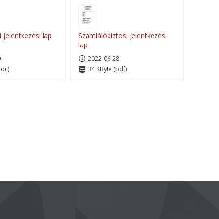
i jelentkezési lap
Számlálóbiztosi jelentkezési
lap
0
2022-06-28
doc)
34 KByte (pdf)