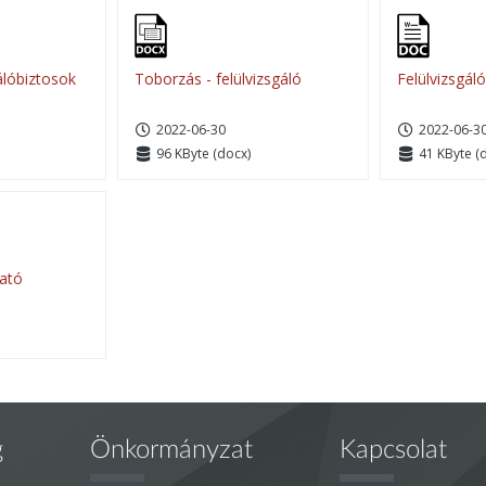
álóbiztosok
Toborzás - felülvizsgáló
Felülvizsgáló
2022-06-30
2022-06-3
96 KByte (docx)
41 KByte (
tató
g
Önkormányzat
Kapcsolat