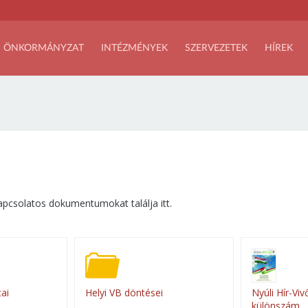
ÖNKORMÁNYZAT
INTÉZMÉNYEK
SZERVEZETEK
HÍREK
apcsolatos dokumentumokat találja itt.
ai
Helyi VB döntései
Nyúli Hír-Viv
különszám