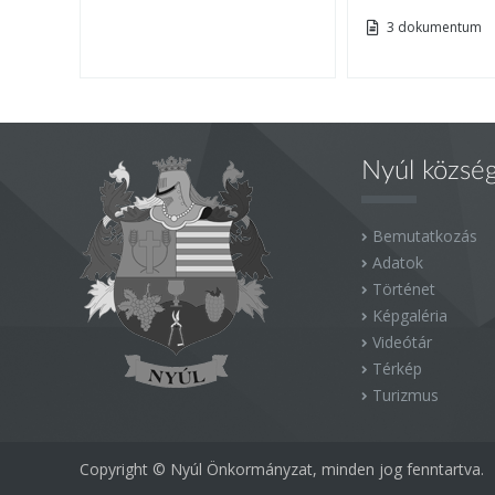
3 dokumentum
Nyúl közsé
Bemutatkozás
Adatok
Történet
Képgaléria
Videótár
Térkép
Turizmus
Copyright © Nyúl Önkormányzat, minden jog fenntartva.