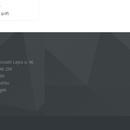
7
 (pdf)
ssuth Lajos u. 46.
40 250
250
ul.hu
égek