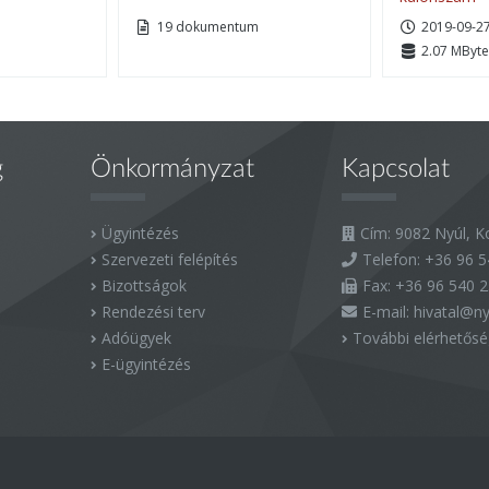
19 dokumentum
2019-09-2
2.07 MByte
g
Önkormányzat
Kapcsolat
Ügyintézés
Cím: 9082 Nyúl, Ko
Szervezeti felépítés
Telefon:
+36 96 5
Bizottságok
Fax:
+36 96 540 
Rendezési terv
E-mail:
hivatal@ny
Adóügyek
További elérhetős
E-ügyintézés