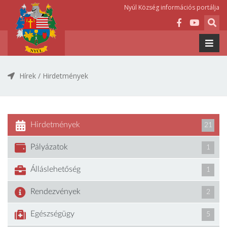
Nyúl Község információs portálja
Hírek
/
Hirdetmények
Hirdetmények
21
Pályázatok
1
Álláslehetőség
1
Rendezvények
2
Egészségügy
5