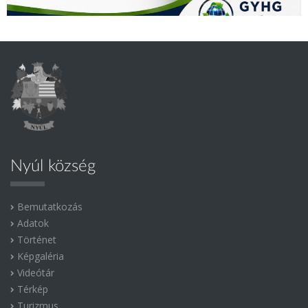
Nyúl község
Bemutatkozás
Adatok
Történet
Képgaléria
Videótár
Térkép
Turizmus