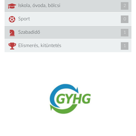
Iskola, óvoda, bölcsi
2
Sport
0
Szabadidő
1
Elismerés, kitüntetés
1