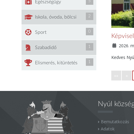
5
Egészségügy
2
Iskola, óvoda, bölcsi
0
Sport
Képvisel
2026. m
1
Szabadidő
Kedves Nyúl
1
Elismerés, kitüntetés
««
«
Nyúl közsé
Bemutatkozás
Adatok