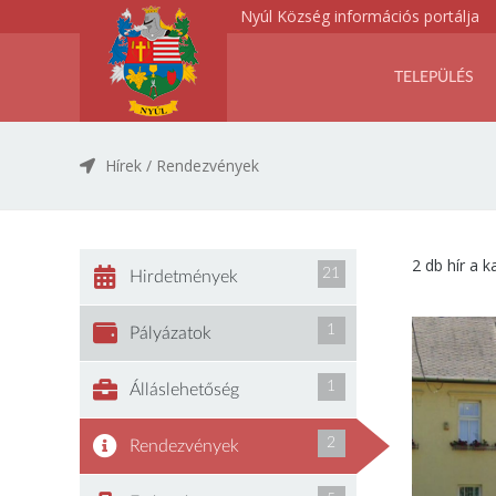
Nyúl Község információs portálja
TELEPÜLÉS
Hírek
/
Rendezvények
2 db hír a 
21
Hirdetmények
1
Pályázatok
1
Álláslehetőség
2
Rendezvények