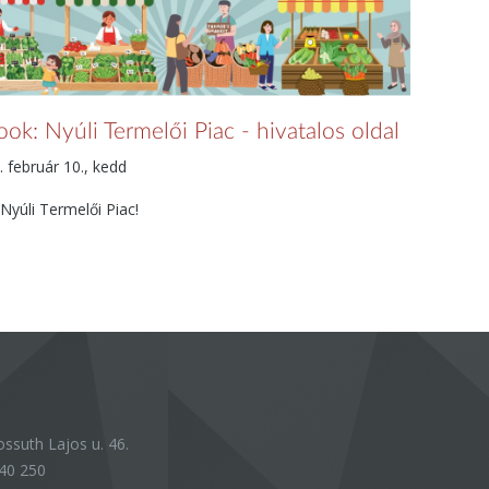
ok: Nyúli Termelői Piac - hivatalos oldal
 február 10., kedd
 Nyúli Termelői Piac!
ssuth Lajos u. 46.
40 250