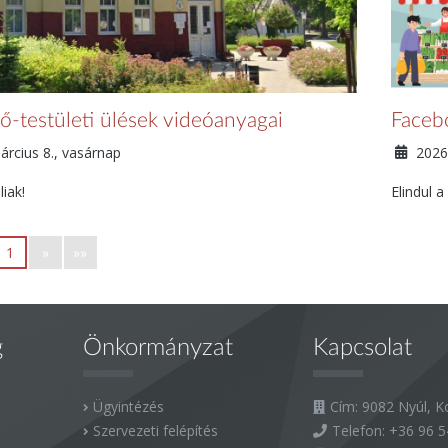
ő-testületi ülések videóanyagai
Facebo
árcius 8., vasárnap
2026.
iak!
Elindul a
1
»
»»
g
Önkormányzat
Kapcsolat
Ügyintézés
Cím: 9082 Nyúl, Ko
Szervezeti felépítés
Telefon:
+36 96 5