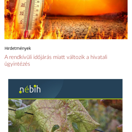
Hirdetmények
A rendkívüli időjárás miatt változik a hivatali
ügyintézés