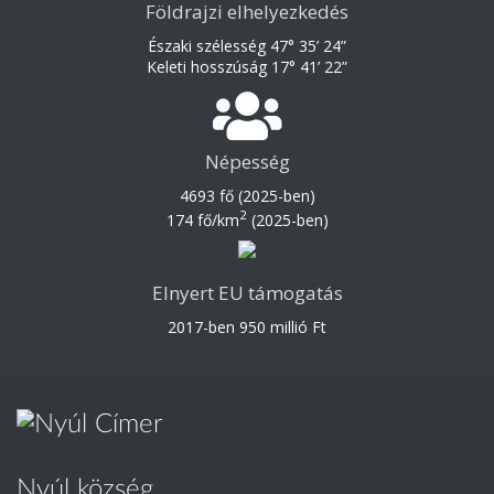
Földrajzi elhelyezkedés
Északi szélesség 47° 35’ 24”
Keleti hosszúság 17° 41’ 22”
Népesség
4693 fő (2025-ben)
2
174 fő/km
(2025-ben)
Elnyert EU támogatás
2017-ben 950 millió Ft
Nyúl község