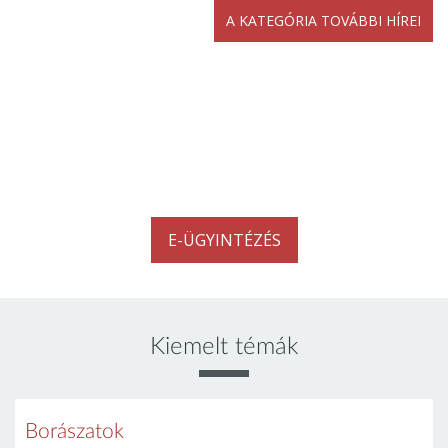
A KATEGÓRIA TOVÁBBI HÍREI
E-ügyintézés
Kattintson az alábbi linkre az e-ügyintézéshez eléréshez.
E-ÜGYINTÉZÉS
Kiemelt témák
Borászatok