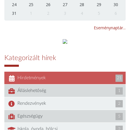
24
25
26
27
28
29
30
31
1
2
3
4
5
6
Eseménynaptár...
Kategorizált hírek
Hirdetmények
21
Álláslehetőség
1
Rendezvények
2
Egészségügy
5
Iskola, óvoda, bölcsi
2