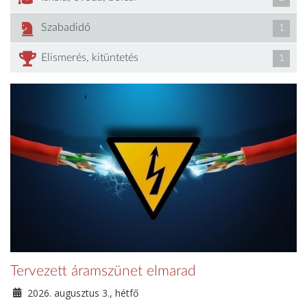
Szabadidő
1
Elismerés, kitüntetés
1
Tervezett áramszünet elmarad
2026. augusztus 3., hétfő