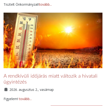
Tisztelt Önkormányzat!
tovább...
A rendkívüli időjárás miatt változik a hivatali
ügyintézés
2026. augusztus 2., vasárnap
Figyelem!
tovább...