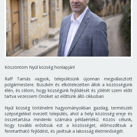
Köszöntöm Nyúl község honlapján!
Raff Tamás vagyok, településünk újonnan megválasztott
polgármestere. Büszkén és elkötelezetten állok a közösségünk
élén, és célom, hogy községünk fejlődését és jólétét szem előtt
tartva vezessem Önöket az előttünk álló ciklusban.
Nyúl község történelmi hagyományokban gazdag, természeti
szépségekkel övezett település, ahol a helyi közösség ereje és
összetartása mindenki számára példaértékű. Közös célunk,
hogy tovább erősítsük ezt a közösséget, előmozdítsuk a
fenntartható fejlődést, és javítsuk a lakosság életminőségét.