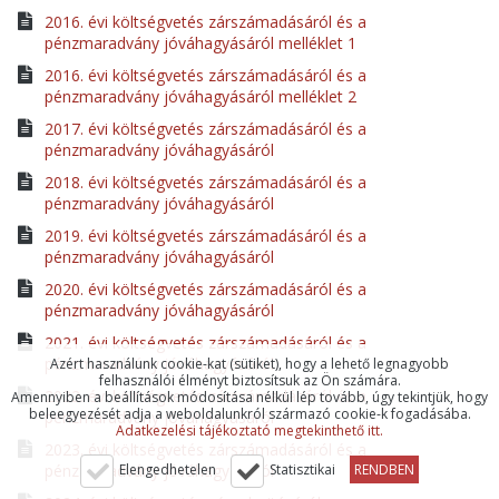
2016. évi költségvetés zárszámadásáról és a
pénzmaradvány jóváhagyásáról melléklet 1
2016. évi költségvetés zárszámadásáról és a
pénzmaradvány jóváhagyásáról melléklet 2
2017. évi költségvetés zárszámadásáról és a
pénzmaradvány jóváhagyásáról
2018. évi költségvetés zárszámadásáról és a
pénzmaradvány jóváhagyásáról
2019. évi költségvetés zárszámadásáról és a
pénzmaradvány jóváhagyásáról
2020. évi költségvetés zárszámadásáról és a
pénzmaradvány jóváhagyásáról
2021. évi költségvetés zárszámadásáról és a
pénzmaradvány jóváhagyásáról
Azért használunk cookie-kat (sütiket), hogy a lehető legnagyobb
felhasználói élményt biztosítsuk az Ön számára.
2022. évi költségvetés zárszámadásáról és a
Amennyiben a beállítások módosítása nélkül lép tovább, úgy tekintjük, hogy
beleegyezését adja a weboldalunkról származó cookie-k fogadásába.
pénzmaradvány jóváhagyásáról
Adatkezelési tájékoztató megtekinthető itt.
2023. évi költségvetés zárszámadásáról és a
pénzmaradvány jóváhagyásáról
Elengedhetelen
Statisztikai