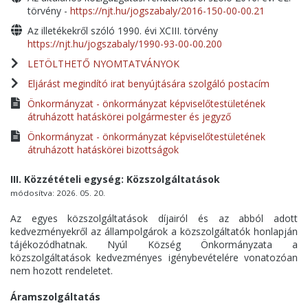
törvény -
https://njt.hu/jogszabaly/2016-150-00-00.21
Az illetékekről szóló 1990. évi XCIII. törvény
https://njt.hu/jogszabaly/1990-93-00-00.200
LETÖLTHETŐ NYOMTATVÁNYOK
Eljárást megindító irat benyújtására szolgáló postacím
Önkormányzat - önkormányzat képviselőtestületének
átruházott hatáskörei polgármester és jegyző
Önkormányzat - önkormányzat képviselőtestületének
átruházott hatáskörei bizottságok
III. Közzétételi egység: Közszolgáltatások
módosítva: 2026. 05. 20.
Az egyes közszolgáltatások díjairól és az abból adott
kedvezményekről az állampolgárok a közszolgáltatók honlapján
tájékozódhatnak. Nyúl Község Önkormányzata a
közszolgáltatások kedvezményes igénybevételére vonatozóan
nem hozott rendeletet.
Áramszolgáltatás