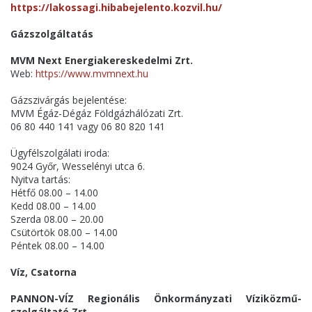
https://lakossagi.hibabejelento.kozvil.hu/
Gázszolgáltatás
MVM Next Energiakereskedelmi Zrt.
Web:
https://www.mvmnext.hu
Gázszivárgás bejelentése:
MVM Égáz-Dégáz Földgázhálózati Zrt.
06 80 440 141 vagy 06 80 820 141
Ügyfélszolgálati iroda:
9024 Győr, Wesselényi utca 6.
Nyitva tartás:
Hétfő 08.00 – 14.00
Kedd 08.00 – 14.00
Szerda 08.00 – 20.00
Csütörtök 08.00 – 14.00
Péntek 08.00 – 14.00
Víz, Csatorna
PANNON-VÍZ Regionális Önkormányzati Víziközmű-
szolgáltató Zrt.