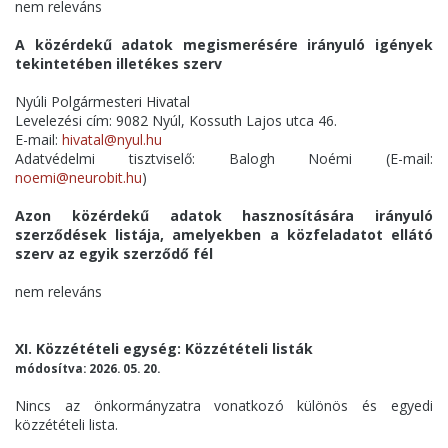
nem releváns
A közérdekű adatok megismerésére irányuló igények
tekintetében illetékes szerv
Nyúli Polgármesteri Hivatal
Levelezési cím: 9082 Nyúl, Kossuth Lajos utca 46.
E-mail:
hivatal@nyul.hu
Adatvédelmi tisztviselő: Balogh Noémi (E-mail:
noemi@neurobit.hu
)
Azon közérdekű adatok hasznosítására irányuló
szerződések listája, amelyekben a közfeladatot ellátó
szerv az egyik szerződő fél
nem releváns
XI. Közzétételi egység: Közzétételi listák
módosítva: 2026. 05. 20.
Nincs az önkormányzatra vonatkozó különös és egyedi
közzétételi lista.